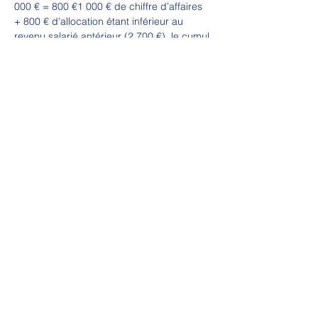
000 € = 800 €1 000 € de chiffre d’affaires 
+ 800 € d’allocation étant inférieur au 
revenu salarié antérieur (2 700 €), le cumul 
est donc possible. 
Nombre de jours indemnisés : 800 €/50 €= 
16L’entrepreneur percevra donc 16 jours 
d’allocation + son revenu d’activité non 
salariée, à savoir 1 800 € (au lieu de 1 500 
€).
En savoir plus sur 
le cumul de l'ARE et un 
revenu d'activité
Avantage et inconvénient de l’Arce
Avantages
L’Arce étant versée sous forme de capital, 
elle permet de faire face au besoin 
d’investissement en début d’activité.En 